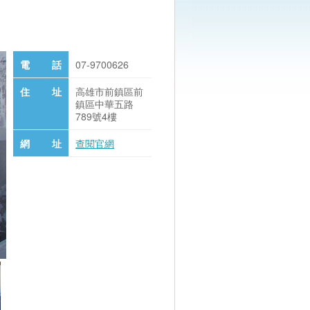
電 話
07-9700626
住 址
高雄市前鎮區前
鎮區中華五路
789號4樓
網 址
查閱官網