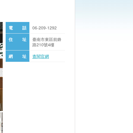
電 話
06-209-1292
住 址
臺南市東區前鋒
路210號4樓
網 址
查閱官網