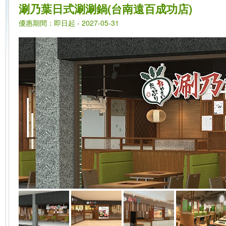
涮乃葉日式涮涮鍋(台南遠百成功店)
優惠期間：即日起 - 2027-05-31