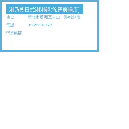
涮乃葉日式涮涮鍋(徐匯廣場店)
地址
新北市蘆洲區中山一路8號4樓
電話
02-22886773
營業時間