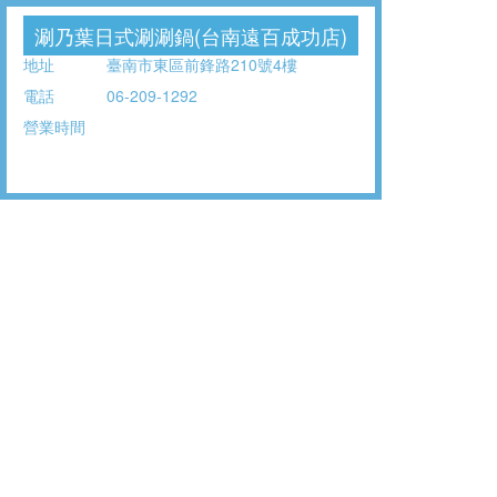
涮乃葉日式涮涮鍋(台南遠百成功店)
地址
臺南市東區前鋒路210號4樓
電話
06-209-1292
營業時間