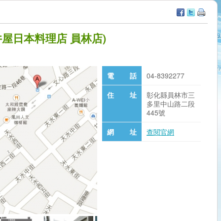
屋日本料理店 員林店)
電 話
04-8392277
住 址
彰化縣員林市三
多里中山路二段
445號
網 址
查閱官網