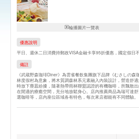
輪播圖片一覽表
優惠說明
平日、週休二日消費持郵政VISA金融卡享95折優惠，國定假
備註
《武蔵野森珈琲Diner》為雲雀餐飲集團旗下品牌《むさしの
林度假村為意象，將木質調森林系元素融入內裝設計，營造舒適
時放下塵囂紛擾，隨著熱帶雨林聯盟認證的有機咖啡，所飄散出
在閒適的療癒空間，充分地放鬆身心。店內推薦商品為瑞可達舒
選咖啡等，店內座位區域各有特色，每次來店都能有不同體驗。