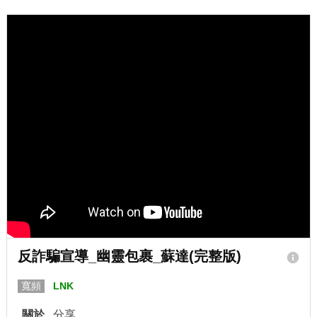
反詐騙宣導_幽靈包裹_蘇達(完整版)
寬頻
LNK
關於
分享