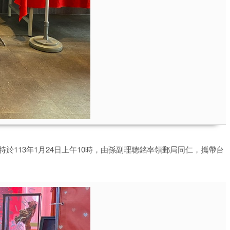
113年1月24日上午10時，由孫副理聰銘率領郵局同仁，攜帶台