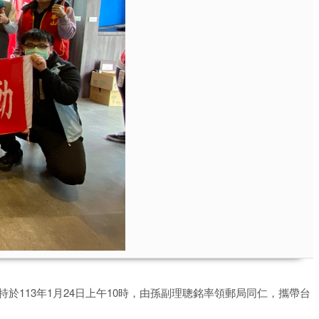
113年1月24日上午10時，由孫副理聰銘率領郵局同仁，攜帶台