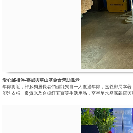
愛心郵相伴-嘉郵與華山基金會齊助孤老
年節將近，許多獨居長者們僅能獨自一人度過年節，嘉義郵局本著「
塑洗衣精、良質米及台糖紅五寶等生活用品，至星星水產嘉義店與