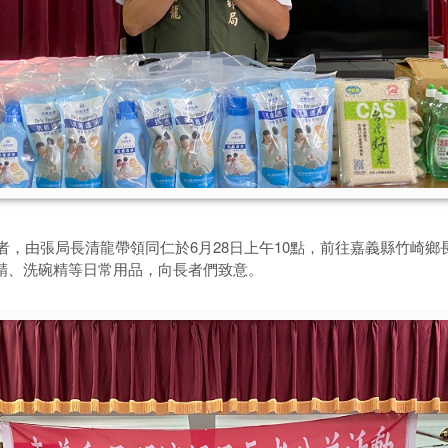
，由張局長清龍帶領同仁於6月28日上午10點，前往嘉義縣竹崎鄉
衣精、洗碗精等日常用品，向長者們致意。