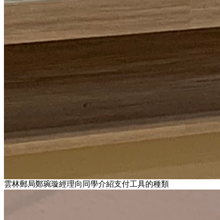
雲林郵局鄭琬璇經理向同學介紹支付工具的種類