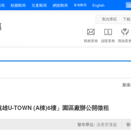
郵局
校園郵局
兒童郵局
網路郵局
各地郵局
English
查詢專區
下載
郵務業務
儲匯業務
壽險業
最後
U-TOWN (A棟)6樓」園區廠辦公開徵租
發布單位:
資產營運處
發