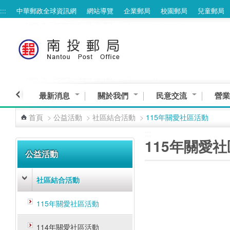
:::
中華郵政全球資訊網
網站導覽
企業郵局
校園郵局
兒童郵局
跳到主要內容區塊
最新消息
關於我們
民意交流
營業
首頁
>
公益活動
>
社區結合活動
>
115年關愛社區活動
:::
:::
115年關愛
公益活動
社區結合活動
115年關愛社區活動
114年關愛社區活動