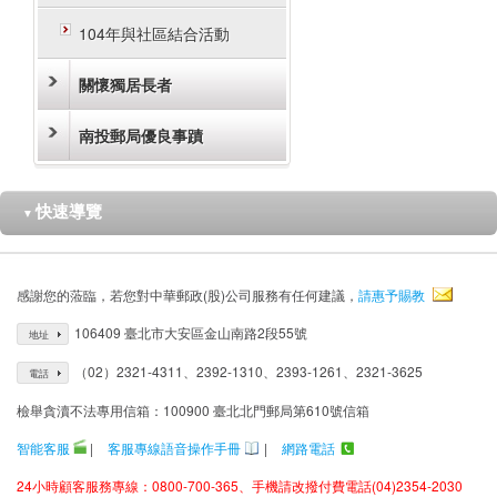
104年與社區結合活動
關懷獨居長者
南投郵局優良事蹟
快速導覽
▼
感謝您的蒞臨，若您對中華郵政(股)公司服務有任何建議，
請惠予賜教
106409 臺北市大安區金山南路2段55號
地址
（02）2321-4311、2392-1310、2393-1261、2321-3625
電話
檢舉貪瀆不法專用信箱：100900 臺北北門郵局第610號信箱
智能客服
|
客服專線語音操作手冊
|
網路電話
24小時顧客服務專線：0800-700-365、手機請改撥付費電話(04)2354-2030