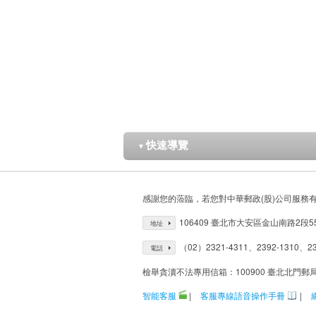
快速導覽
▼
感謝您的蒞臨，若您對中華郵政(股)公司服務
106409 臺北市大安區金山南路2段5
地址
（02）2321-4311、2392-1310、23
電話
檢舉貪瀆不法專用信箱：100900 臺北北門郵
智能客服
|
客服專線語音操作手冊
|