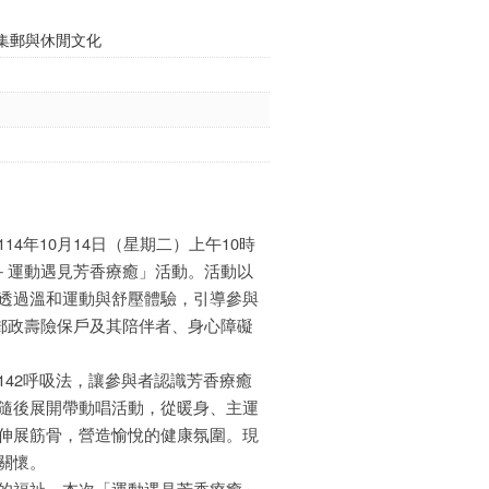
動集郵與休閒文化
4年10月14日（星期二）上午10時
動－運動遇見芳香療癒」活動。活動以
透過溫和運動與舒壓體驗，引導參與
之郵政壽險保戶及其陪伴者、身心障礙
42呼吸法，讓參與者認識芳香療癒
隨後展開帶動唱活動，從暖身、主運
伸展筋骨，營造愉悅的健康氛圍。現
關懷。
的福祉，本次「運動遇見芳香療癒」