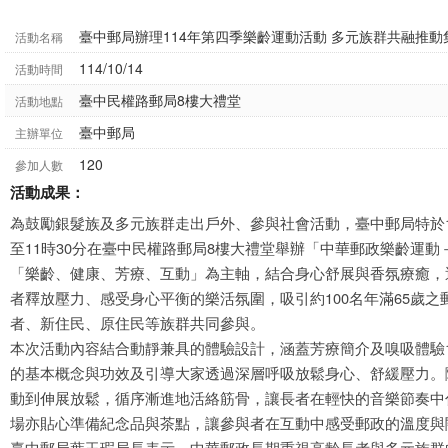
臺中郵局辦理114年第四季樂齡運動活動 多元族群共融推
活動名稱
114/10/14
活動時間
臺中民權路郵局8樓大禮堂
活動地點
臺中郵局
主辦單位
120
參加人數
活動成果：
為鼓勵銀髮族及多元族群走出戶外、參與社會活動，臺中郵局特於11
至11時30分在臺中民權路郵局8樓大禮堂舉辦「中華郵政樂齡運
「樂齡、健康、芳療、互動」為主軸，結合身心舒展與香氛療癒，
者釋放壓力、感受身心平衡的樂活氛圍，吸引約100名年滿65歲
者、新住民、原住民等族群共同參與。
本次活動內容結合動靜兼具的體驗設計，涵蓋芳療簡介及嗅吸體驗1
的基本概念與功效及引導大家透過深層呼吸放鬆身心、舒緩壓力。
動到伸展放鬆，循序漸進地活絡筋骨，讓長者在輕快的音樂節奏中
場亦貼心準備紀念品與茶點，讓參與者在互動中感受郵政的溫度與
臺中郵局葉玉瑕局長表示，中華郵政長期重視高齡長者與多元族群