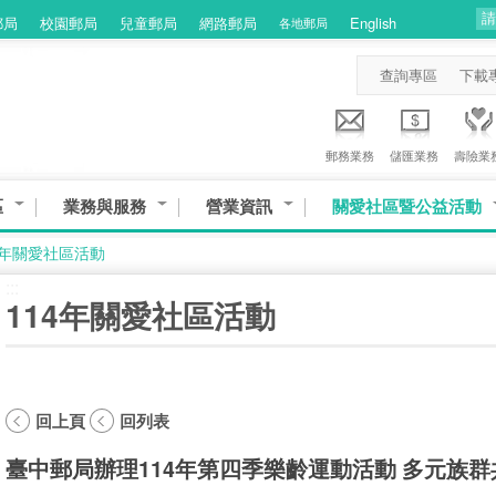
郵局
校園郵局
兒童郵局
網路郵局
English
各地郵局
查詢專區
下載
郵務業務
儲匯業務
壽險業
區
業務與服務
營業資訊
關愛社區暨公益活動
4年關愛社區活動
:::
114年關愛社區活動
回上頁
回列表
臺中郵局辦理114年第四季樂齡運動活動 多元族