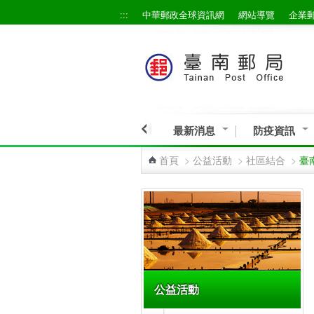
:::
中華郵政全球資訊網
網站導覽
企業
跳到主要內容區塊
最新消息
防疫資訊
首頁
>
公益活動
>
社區結合
>
臺
:::
公益活動