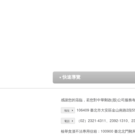
快速導覽
▼
感謝您的蒞臨，若您對中華郵政(股)公司服務
106409 臺北市大安區金山南路2段5
地址
（02）2321-4311、2392-1310、23
電話
檢舉貪瀆不法專用信箱：100900 臺北北門郵