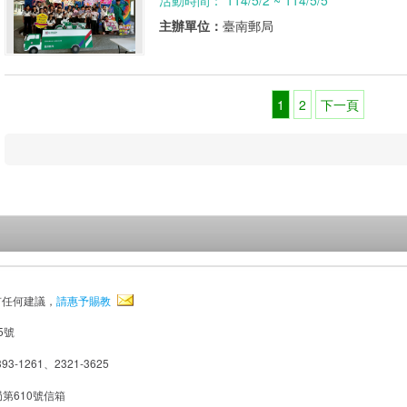
活動時間： 114/5/2 ~ 114/5/5
主辦單位：
臺南郵局
1
2
下一頁
有任何建議，
請惠予賜教
5號
93-1261、2321-3625
局第610號信箱