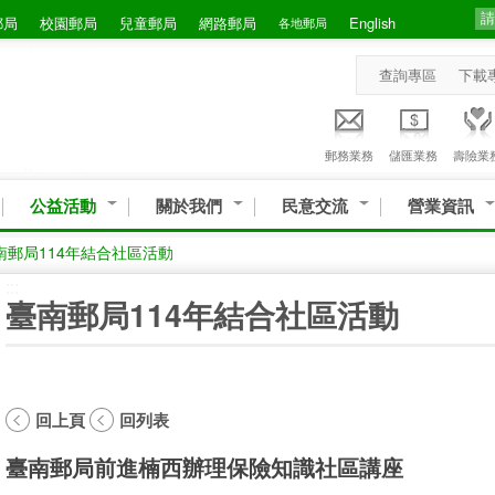
郵局
校園郵局
兒童郵局
網路郵局
English
各地郵局
查詢專區
下載
郵務業務
儲匯業務
壽險業
公益活動
關於我們
民意交流
營業資訊
南郵局114年結合社區活動
:::
臺南郵局114年結合社區活動
回上頁
回列表
臺南郵局前進楠西辦理保險知識社區講座