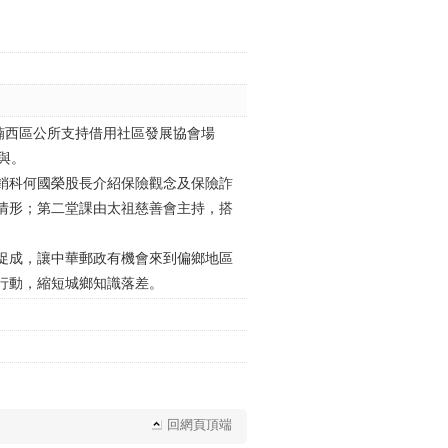
楠西區公所支持借用社區發展協會場
與。
銷科何國榮股長介紹保險觀念及保險詐
情形；第二堂課由太祖慈善會主持，搭
。
促成，讓中華郵政有機會來到偏鄉地區
行動，縮短城鄉知識落差。
回網頁頂端