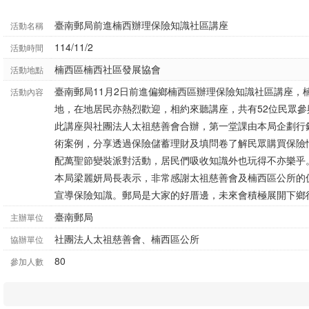
臺南郵局前進楠西辦理保險知識社區講座
活動名稱
114/11/2
活動時間
楠西區楠西社區發展協會
活動地點
臺南郵局11月2日前進偏鄉楠西區辦理保險知識社區講座，
活動內容
地，在地居民亦熱烈歡迎，相約來聽講座，共有52位民眾參
此講座與社團法人太祖慈善會合辦，第一堂課由本局企劃行
術案例，分享透過保險儲蓄理財及填問卷了解民眾購買保險
配萬聖節變裝派對活動，居民們吸收知識外也玩得不亦樂乎
本局梁麗妍局長表示，非常感謝太祖慈善會及楠西區公所的
宣導保險知識。郵局是大家的好厝邊，未來會積極展開下鄉
臺南郵局
主辦單位
社團法人太祖慈善會、楠西區公所
協辦單位
80
參加人數