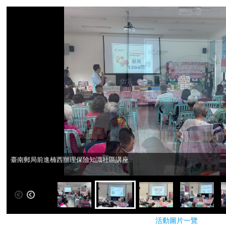
臺南郵局前進楠西辦理保險知識社區講座
臺南郵局前進楠西辦理保險知識社區講座
活動圖片一覽