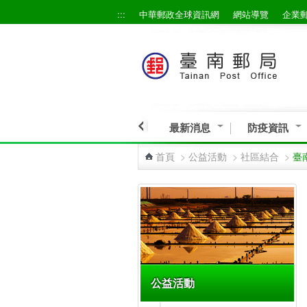
:::
中華郵政全球資訊網
網站導覽
企業
跳到主要內容區塊
最新消息
防疫資訊
首頁
>
公益活動
>
社區結合
>
臺
:::
公益活動