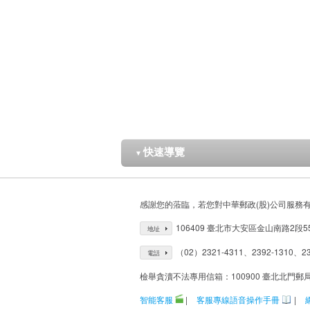
快速導覽
▼
感謝您的蒞臨，若您對中華郵政(股)公司服務
106409 臺北市大安區金山南路2段5
地址
（02）2321-4311、2392-1310、23
電話
檢舉貪瀆不法專用信箱：100900 臺北北門郵
智能客服
|
客服專線語音操作手冊
|