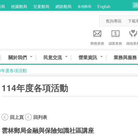
郵局
校園郵局
兒童郵局
網路郵局
English
各地郵局
查詢專區
下載
郵務業務
儲匯業務
壽險業
關於我們
民意交流
營業資訊
業務與服務
14年度各項活動
:::
114年度各項活動
回上頁
回列表
雲林郵局金融與保險知識社區講座