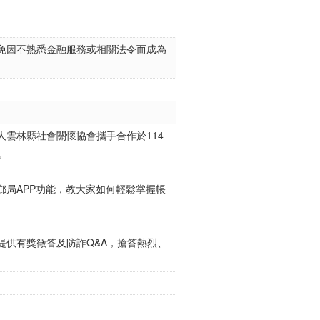
免因不熟悉金融服務或相關法令而成為
雲林縣社會關懷協會攜手合作於114
。
局APP功能，教大家如何輕鬆掌握帳
提供有獎徵答及防詐Q&A，搶答熱烈、