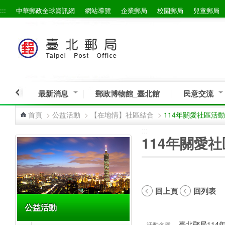
:::
中華郵政全球資訊網
網站導覽
企業郵局
校園郵局
兒童郵局
跳到主要內容區塊
最新消息
郵政博物館_臺北館
民意交流
首頁
>
公益活動
>
【在地情】社區結合
>
114年關愛社區活動
:::
:::
114年關愛
回上頁
回列表
公益活動
臺北郵局114
活動名稱