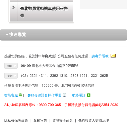
臺北郵局電動機車使用報告
書
快速導覽
▼
感謝您的蒞臨，若您對中華郵政(股)公司服務有任何建議，
請惠予賜教
106409 臺北市大安區金山南路2段55號
地址
（02）2321-4311、2392-1310、2393-1261、2321-3625
電話
檢舉貪瀆不法專用信箱：100900 臺北北門郵局第610號信箱
智能客服
|
客服專線語音操作手冊
|
網路電話
24小時顧客服務專線：0800-700-365、手機請改撥付費電話(04)2354-2030
隱私權保護政策
|
版權宣告
|
資訊安全政策
|
機構投資人盡職治理