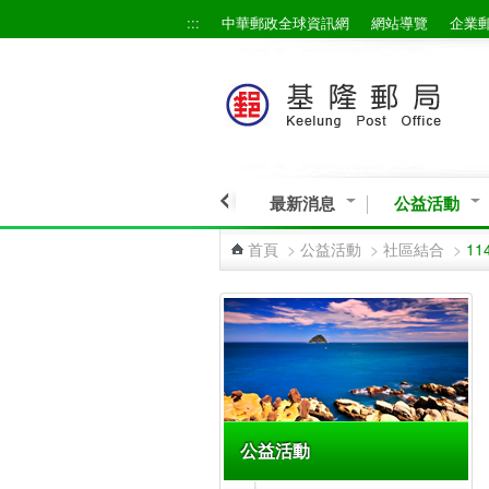
:::
中華郵政全球資訊網
網站導覽
企業
跳到主要內容區塊
最新消息
公益活動
首頁
>
公益活動
>
社區結合
>
1
:::
公益活動