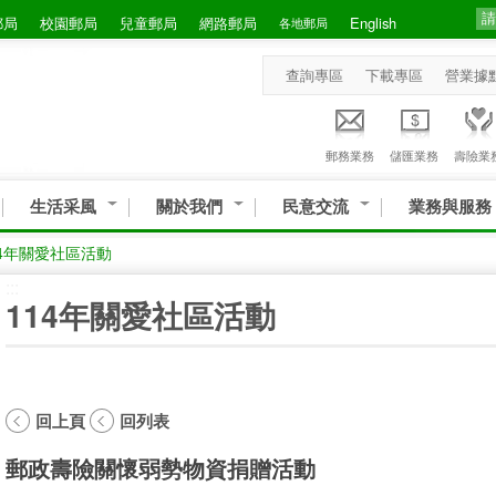
郵局
校園郵局
兒童郵局
網路郵局
English
各地郵局
查詢專區
下載專區
營業據
郵務業務
儲匯業務
壽險業
生活采風
關於我們
民意交流
業務與服務
14年關愛社區活動
:::
114年關愛社區活動
回上頁
回列表
郵政壽險關懷弱勢物資捐贈活動