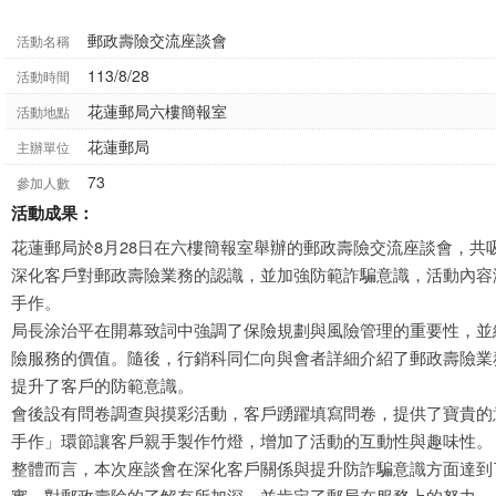
郵政壽險交流座談會
活動名稱
113/8/28
活動時間
花蓮郵局六樓簡報室
活動地點
花蓮郵局
主辦單位
73
參加人數
活動成果：
花蓮郵局於8月28日在六樓簡報室舉辦的郵政壽險交流座談會，共
深化客戶對郵政壽險業務的認識，並加強防範詐騙意識，活動內容
手作。
局長涂治平在開幕致詞中強調了保險規劃與風險管理的重要性，並
險服務的價值。隨後，行銷科同仁向與會者詳細介紹了郵政壽險業
提升了客戶的防範意識。
會後設有問卷調查與摸彩活動，客戶踴躍填寫問卷，提供了寶貴的
手作」環節讓客戶親手製作竹燈，增加了活動的互動性與趣味性。
整體而言，本次座談會在深化客戶關係與提升防詐騙意識方面達到
實，對郵政壽險的了解有所加深，並肯定了郵局在服務上的努力。