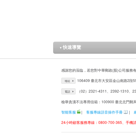
快速導覽
▼
感謝您的蒞臨，若您對中華郵政(股)公司服務
106409 臺北市大安區金山南路2段5
地址
（02）2321-4311、2392-1310、23
電話
檢舉貪瀆不法專用信箱：100900 臺北北門郵
智能客服
|
客服專線語音操作手冊
|
24小時顧客服務專線：0800-700-365、手機請改