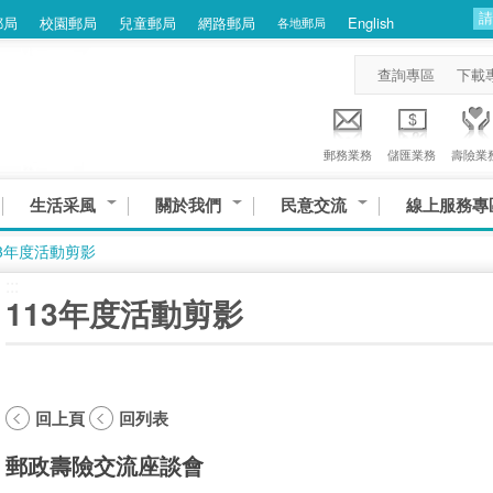
郵局
校園郵局
兒童郵局
網路郵局
English
各地郵局
查詢專區
下載
郵務業務
儲匯業務
壽險業
生活采風
關於我們
民意交流
線上服務專
13年度活動剪影
:::
113年度活動剪影
回上頁
回列表
郵政壽險交流座談會