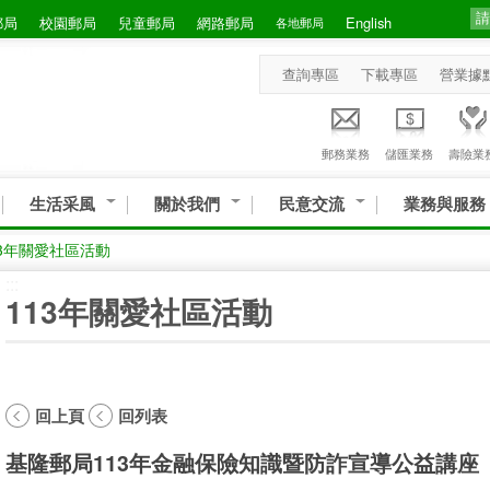
郵局
校園郵局
兒童郵局
網路郵局
English
各地郵局
查詢專區
下載專區
營業據
郵務業務
儲匯業務
壽險業
生活采風
關於我們
民意交流
業務與服務
13年關愛社區活動
:::
113年關愛社區活動
回上頁
回列表
基隆郵局113年金融保險知識暨防詐宣導公益講座