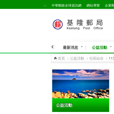
:::
中華郵政全球資訊網
網站導覽
企業
跳到主要內容區塊
最新消息
公益活動
首頁
>
公益活動
>
社區結合
>
1
:::
公益活動