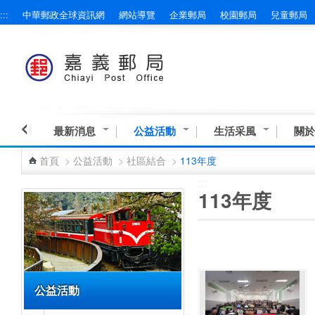
:::
中華郵政全球資訊網
網站導覽
企業郵局
校園郵局
兒童郵局
跳到主要內容區塊
最新消息
公益活動
生活采風
關於
首頁
>
公益活動
>
社區結合
>
113年度
:::
:::
113年度
公益活動