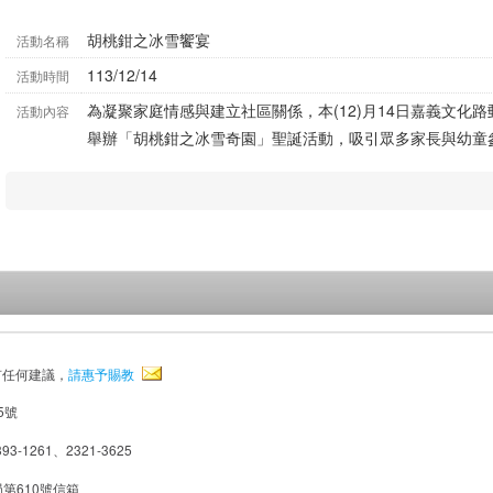
胡桃鉗之冰雪饗宴
活動名稱
113/12/14
活動時間
為凝聚家庭情感與建立社區關係，本(12)月14日嘉義文化
活動內容
舉辦「胡桃鉗之冰雪奇園」聖誕活動，吸引眾多家長與幼童
有任何建議，
請惠予賜教
5號
93-1261、2321-3625
局第610號信箱