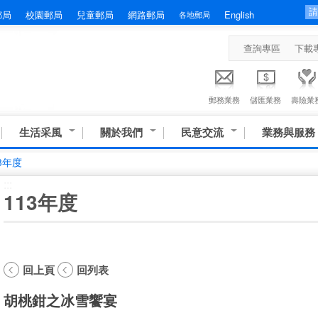
郵局
校園郵局
兒童郵局
網路郵局
English
各地郵局
查詢專區
下載
郵務業務
儲匯業務
壽險業
生活采風
關於我們
民意交流
業務與服務
3年度
:::
113年度
回上頁
回列表
胡桃鉗之冰雪饗宴