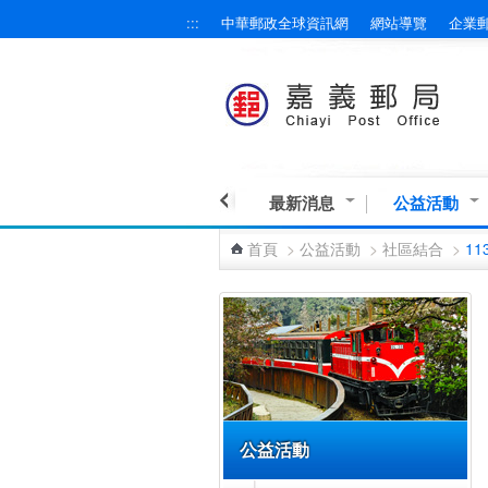
:::
中華郵政全球資訊網
網站導覽
企業
跳到主要內容區塊
最新消息
公益活動
首頁
>
公益活動
>
社區結合
>
11
:::
公益活動