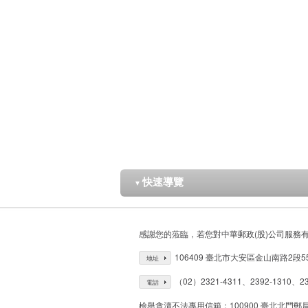
快速導覽
▼
感謝您的蒞臨，若您對中華郵政(股)公司服務
106409 臺北市大安區金山南路2段5
地址
（02）2321-4311、2392-1310、23
電話
檢舉貪瀆不法專用信箱：100900 臺北北門郵