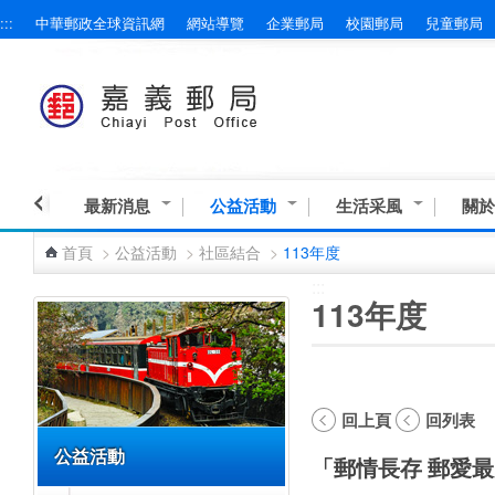
:::
中華郵政全球資訊網
網站導覽
企業郵局
校園郵局
兒童郵局
跳到主要內容區塊
最新消息
公益活動
生活采風
關於
首頁
>
公益活動
>
社區結合
>
113年度
:::
:::
113年度
回上頁
回列表
公益活動
「郵情長存 郵愛