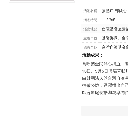
捐熱血 郵愛心
活動名稱
112/9/5
活動時間
台電基隆區營
活動地點
基隆郵局、台
主辦單位
台灣血液基金
協辦單位
活動成果：
為呼籲全民熱心捐血，響
13日、9月5日假瑞芳
由財團法人器台灣血液
袖做公益，踴躍捐出自
區處陳處長据湖親率同