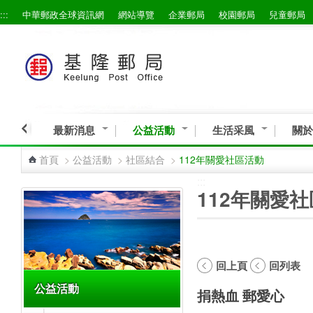
:::
中華郵政全球資訊網
網站導覽
企業郵局
校園郵局
兒童郵局
跳到主要內容區塊
最新消息
公益活動
生活采風
關於
首頁
>
公益活動
>
社區結合
>
112年關愛社區活動
:::
:::
112年關愛
回上頁
回列表
公益活動
捐熱血 郵愛心