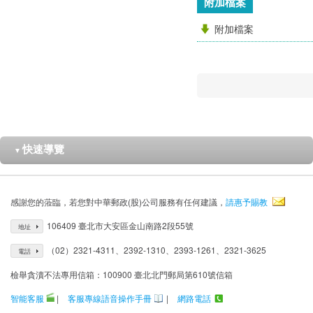
附加檔案
附加檔案
快速導覽
▼
感謝您的蒞臨，若您對中華郵政(股)公司服務有任何建議，
請惠予賜教
106409 臺北市大安區金山南路2段55號
地址
（02）2321-4311、2392-1310、2393-1261、2321-3625
電話
檢舉貪瀆不法專用信箱：100900 臺北北門郵局第610號信箱
智能客服
|
客服專線語音操作手冊
|
網路電話