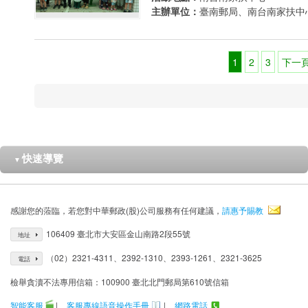
主辦單位：
臺南郵局、南台南家扶中
1
2
3
下一
快速導覽
▼
感謝您的蒞臨，若您對中華郵政(股)公司服務有任何建議，
請惠予賜教
106409 臺北市大安區金山南路2段55號
地址
（02）2321-4311、2392-1310、2393-1261、2321-3625
電話
檢舉貪瀆不法專用信箱：100900 臺北北門郵局第610號信箱
智能客服
|
客服專線語音操作手冊
|
網路電話