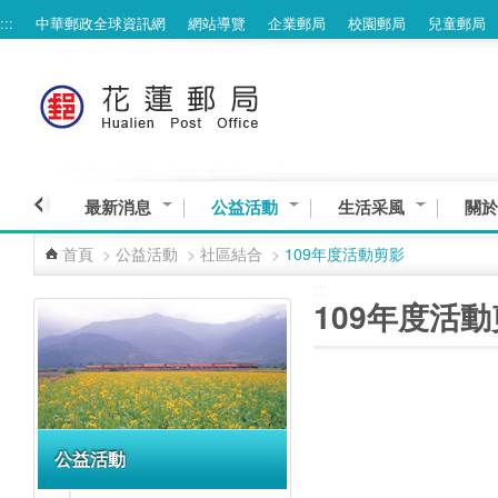
:::
中華郵政全球資訊網
網站導覽
企業郵局
校園郵局
兒童郵局
跳到主要內容區塊
最新消息
公益活動
生活采風
關於
首頁
>
公益活動
>
社區結合
>
109年度活動剪影
:::
:::
109年度活
公益活動