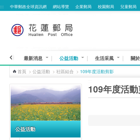
:::
中華郵政全球資訊網
網站導覽
企業郵局
校園郵局
兒童郵局
跳到主要內容區塊
最新消息
公益活動
生活采風
關於
首頁
>
公益活動
>
社區結合
>
109年度活動剪影
:::
:::
109年度活
公益活動