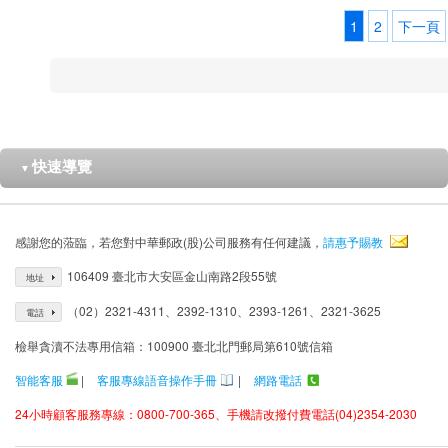
1
2
下一頁
快速導覽
▼
感謝您的蒞臨，若您對中華郵政(股)公司服務有任何建議，
請惠予賜教
106409 臺北市大安區金山南路2段55號
地址
（02）2321-4311、2392-1310、2393-1261、2321-3625
電話
檢舉貪瀆不法專用信箱：100900 臺北北門郵局第610號信箱
智能客服
|
客服專線語音操作手冊
|
網路電話
24小時顧客服務專線：0800-700-365、手機請改撥付費電話(04)2354-2030