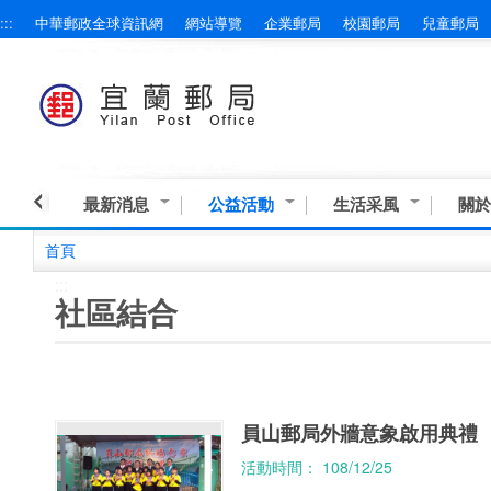
:::
中華郵政全球資訊網
網站導覽
企業郵局
校園郵局
兒童郵局
跳到主要內容區塊
最新消息
公益活動
生活采風
關於
首頁
:::
社區結合
員山郵局外牆意象啟用典禮
活動時間： 108/12/25