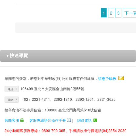
1
2
3
下一
快速導覽
▼
感謝您的蒞臨，若您對中華郵政(股)公司服務有任何建議，
請惠予賜教
106409 臺北市大安區金山南路2段55號
地址
（02）2321-4311、2392-1310、2393-1261、2321-3625
電話
檢舉貪瀆不法專用信箱：100900 臺北北門郵局第610號信箱
智能客服
|
客服專線語音操作手冊
|
網路電話
24小時顧客服務專線：0800-700-365、手機請改撥付費電話(04)2354-2030