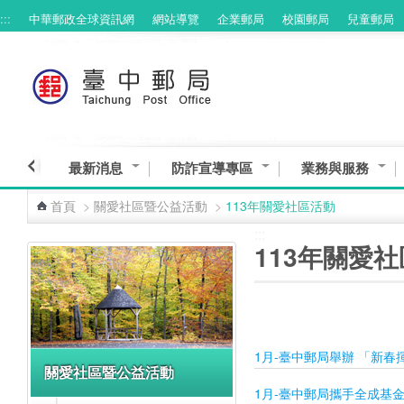
:::
中華郵政全球資訊網
網站導覽
企業郵局
校園郵局
兒童郵局
跳到主要內容區塊
最新消息
防詐宣導專區
業務與服務
首頁
>
關愛社區暨公益活動
>
113年關愛社區活動
:::
:::
113年關愛
1月-臺中郵局舉辦 「新
關愛社區暨公益活動
1月-臺中郵局攜手全成基