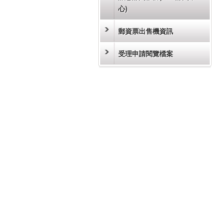
心)
郵資票出售機資訊
受理申請閱覽檔案