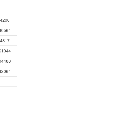
24200
330564
64317
761044
704488
882064