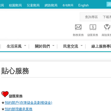
郵局
校園郵局
兒童郵局
網路郵局
English
各地郵局
查詢專區
下載
郵務業務
儲匯業務
壽險業
生活采風
關於我們
民意交流
線上服務專
:::
貼心服務
儲匯業務
★
預約開戶(存簿儲金及劃撥儲金)
★
預約辦理繼承業務