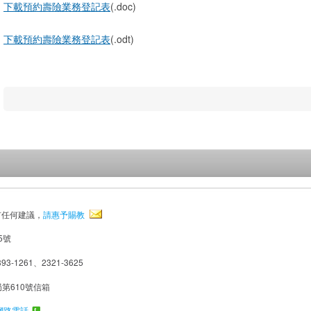
下載預約壽險業務登記表
(.doc)
下載預約壽險業務登記表
(.odt)
有任何建議，
請惠予賜教
5號
93-1261、2321-3625
局第610號信箱
網路電話