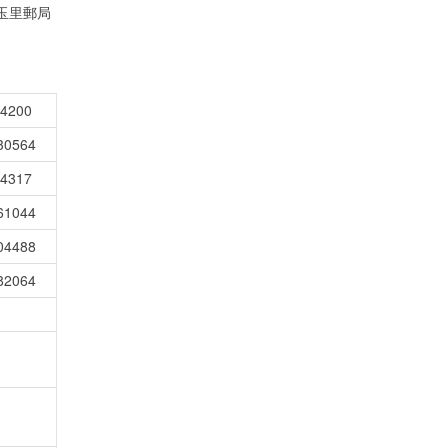
玉里郵局
24200
330564
64317
761044
704488
882064