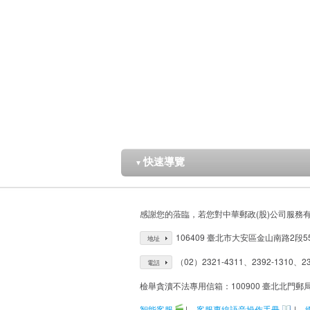
快速導覽
▼
感謝您的蒞臨，若您對中華郵政(股)公司服務
106409 臺北市大安區金山南路2段5
地址
（02）2321-4311、2392-1310、23
電話
檢舉貪瀆不法專用信箱：100900 臺北北門郵
智能客服
|
客服專線語音操作手冊
|