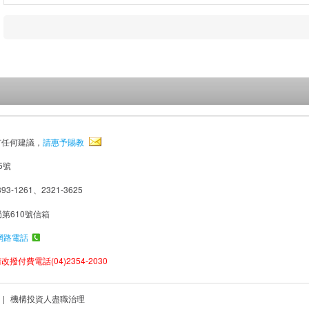
有任何建議，
請惠予賜教
5號
93-1261、2321-3625
局第610號信箱
網路電話
撥付費電話(04)2354-2030
|
機構投資人盡職治理