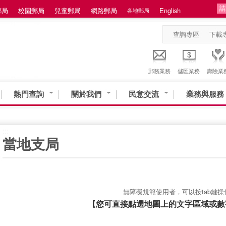
郵局
校園郵局
兒童郵局
網路郵局
English
各地郵局
查詢專區
下載
郵務業務
儲匯業務
壽險業
熱門查詢
關於我們
民意交流
業務與服務
:::
當地支局
無障礙規範使用者，可以按tab鍵操
【您可直接點選地圖上的文字區域或數