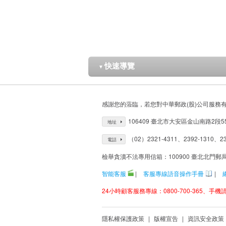
快速導覽
▼
感謝您的蒞臨，若您對中華郵政(股)公司服務
106409 臺北市大安區金山南路2段5
地址
（02）2321-4311、2392-1310、23
電話
檢舉貪瀆不法專用信箱：100900 臺北北門郵
智能客服
|
客服專線語音操作手冊
|
24小時顧客服務專線：0800-700-365、手機請改
隱私權保護政策
|
版權宣告
|
資訊安全政策