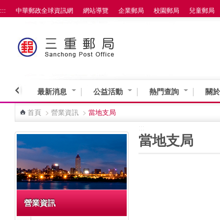
:::
中華郵政全球資訊網
網站導覽
企業郵局
校園郵局
兒童郵局
跳到主要內容區塊
最新消息
公益活動
熱門查詢
關於
首頁
>
營業資訊
>
當地支局
:::
:::
當地支局
營業資訊