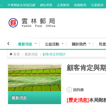
:::
中華郵政全球資訊網
網站導覽
企業郵局
校園郵局
兒童郵局
跳到主要內容區塊
最新消息
公益活動
關於我們
民意
首頁
>
最新消息
>
顧客肯定與期許
:::
:::
顧客肯定與
回列表
最新消息
[歷史消息]
本局郵