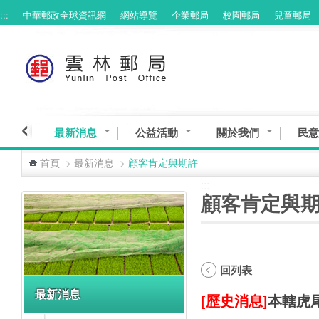
:::
中華郵政全球資訊網
網站導覽
企業郵局
校園郵局
兒童郵局
跳到主要內容區塊
最新消息
公益活動
關於我們
民意
首頁
>
最新消息
>
顧客肯定與期許
:::
:::
顧客肯定與
回列表
最新消息
[歷史消息]
本轄虎