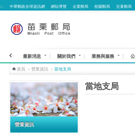
:::
中華郵政全球資訊網
網站導覽
企業郵局
校園郵局
兒童郵局
跳到主要內容區塊
最新消息
關於我們
業務與服務
公
首頁
>
營業資訊
>
當地支局
:::
:::
當地支局
營業資訊