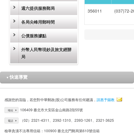
週六提供服務郵局
356011
(037)72-2
各局尖峰用郵時間
公債服務據點
外幣人民幣現鈔及旅支經辦
局
快速導覽
▼
感謝您的蒞臨，若您對中華郵政(股)公司服務有任何建議，
請惠予賜教
106409 臺北市大安區金山南路2段55號
地址
（02）2321-4311、2392-1310、2393-1261、2321-3625
電話
檢舉貪瀆不法專用信箱：100900 臺北北門郵局第610號信箱