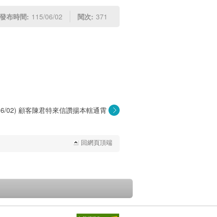
發布時間:
115/06/02
閱次:
371
5/06/02) 顧客陳君特來信讚揚本轄通霄
郵...
回網頁頂端