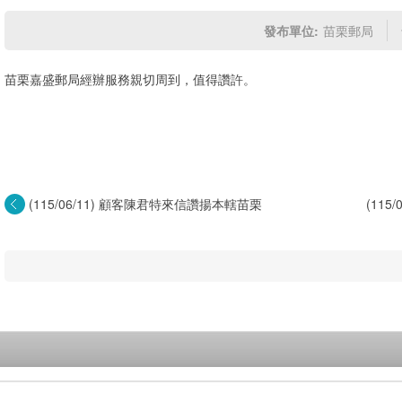
發布單位:
苗栗郵局
苗栗嘉盛郵局經辦服務親切周到，值得讚許。
(115/06/11) 顧客陳君特來信讚揚本轄苗栗
(11
北...