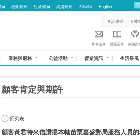
郵局
校園郵局
兒童郵局
網路郵局
English
各地郵局
查詢專區
下載
郵務業務
儲匯業務
壽險業
業務與服務
公益活動
營業資訊
生活采風
許
:::
顧客肯定與期許
回列表
顧客黃君特來信讚揚本轄苗栗嘉盛郵局服務人員的