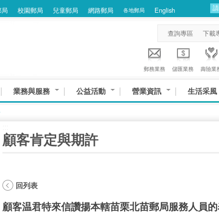
郵局
校園郵局
兒童郵局
網路郵局
English
各地郵局
查詢專區
下載
郵務業務
儲匯業務
壽險業
業務與服務
公益活動
營業資訊
生活采風
許
:::
顧客肯定與期許
回列表
顧客温君特來信讚揚本轄苗栗北苗郵局服務人員的