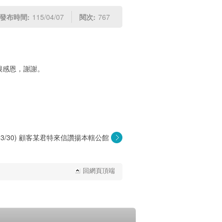
發布時間:
115/04/07
閱次:
767
很感恩，謝謝。
5/03/30) 顧客某君特來信讚揚本轄公館
郵...
回網頁頂端