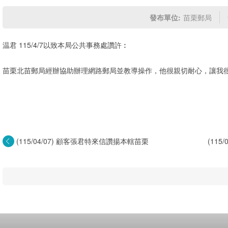
發布單位:
苗栗郵局
温君 115/4/7以致本局公共事務處讚許︰
苗栗北苗郵局經辦協助辦理網路郵局並教導操作，他很親切耐心，讓我
(115/04/07) 顧客張君特來信讚揚本轄苗栗
(11
中...