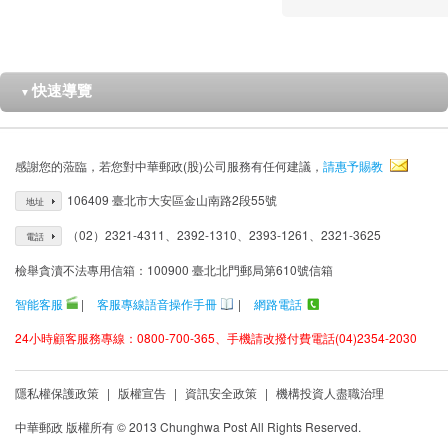
快速導覽
▼
感謝您的蒞臨，若您對中華郵政(股)公司服務有任何建議，
請惠予賜教
106409 臺北市大安區金山南路2段55號
地址
（02）2321-4311、2392-1310、2393-1261、2321-3625
電話
檢舉貪瀆不法專用信箱：100900 臺北北門郵局第610號信箱
智能客服
|
客服專線語音操作手冊
|
網路電話
24小時顧客服務專線：0800-700-365、手機請改撥付費電話(04)2354-2030
隱私權保護政策
|
版權宣告
|
資訊安全政策
|
機構投資人盡職治理
中華郵政 版權所有 © 2013 Chunghwa Post All Rights Reserved.