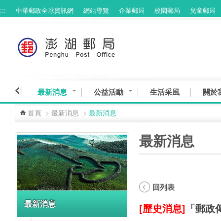
:::
中華郵政全球資訊網
網站導覽
企業郵局
校園郵局
兒童郵局
跳到主要內容區塊
最新消息
公益活動
生活采風
關於
首頁
>
最新消息
>
最新消息
:::
:::
最新消息
回列表
最新消息
[歷史消息]
「郵政