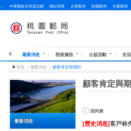
:::
中華郵政全球資訊網
網站導覽
企業郵局
校園郵局
兒童郵局
跳到主要內容區塊
最新消息
防疫資訊
公益活動
生活
首頁
>
最新消息
>
顧客肯定與期許
:::
:::
顧客肯定與
回列表
最新消息
[歷史消息]
客戶林