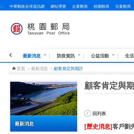
:::
中華郵政全球資訊網
網站導覽
企業郵局
校園郵局
兒童郵局
跳到主要內容區塊
最新消息
防疫資訊
公益活動
生活
首頁
>
最新消息
>
顧客肯定與期許
:::
:::
顧客肯定與
回列表
最新消息
[歷史消息]
客戶劉