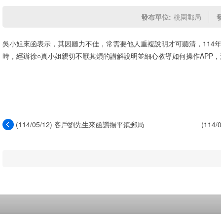
發布單位:
桃園郵局
吳小姐來函表示，其因聽力不佳，常需要他人重複說明才可聽清，114年
時，經辦徐○真小姐親切不厭其煩的講解說明並細心教導如何操作APP
(114/05/12) 客戶劉先生來函讚揚平鎮郵局
(11
江...