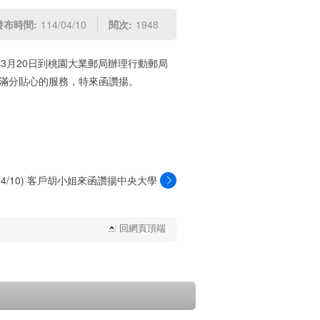
發布時間:
114/04/10
閱次:
1948
3月20日到桃園大業郵局辦理行動郵局
，滿分貼心的服務，特來函讚揚。
4/04/10) 客戶胡小姐來函讚揚中央大學
郵...
回網頁頂端