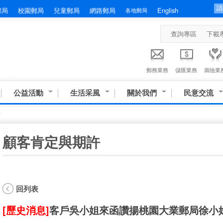
郵局
校園郵局
兒童郵局
網路郵局
English
各地郵局
查詢專區
下載
郵務業務
儲匯業務
壽險業
公益活動
生活采風
關於我們
民意交流
許
:::
顧客肯定與期許
回列表
[歷史消息]
客戶吳小姐來函讚揚桃園大業郵局徐小