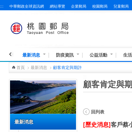
:::
中華郵政全球資訊網
網站導覽
企業郵局
校園郵局
兒童郵局
跳到主要內容區塊
最新消息
防疫資訊
公益活動
生活
首頁
>
最新消息
>
顧客肯定與期許
:::
:::
顧客肯定與
回列表
最新消息
[歷史消息]
客戶蔡