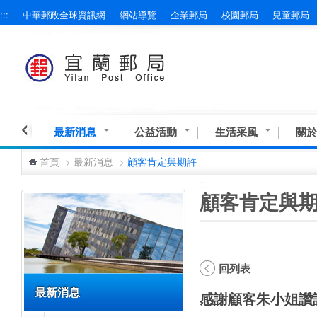
:::
中華郵政全球資訊網
網站導覽
企業郵局
校園郵局
兒童郵局
跳到主要內容區塊
最新消息
公益活動
生活采風
關於
首頁
>
最新消息
>
顧客肯定與期許
:::
:::
顧客肯定與
回列表
最新消息
感謝顧客朱小姐讚