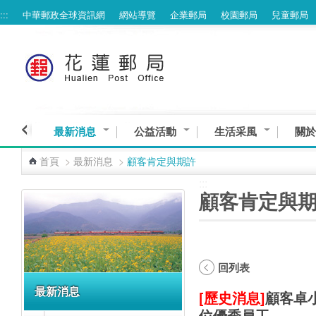
:::
中華郵政全球資訊網
網站導覽
企業郵局
校園郵局
兒童郵局
跳到主要內容區塊
最新消息
公益活動
生活采風
關於
首頁
>
最新消息
>
顧客肯定與期許
:::
:::
顧客肯定與
回列表
最新消息
[歷史消息]
顧客卓
位優秀員工