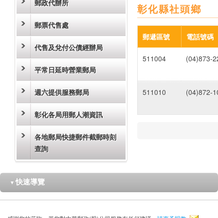
郵政代辦所
彰化縣社頭鄉
郵票代售處
郵遞區號
電話號碼
代售及兌付公債經辦局
511004
(04)873-2
平常日延時營業郵局
週六提供服務郵局
511010
(04)872-1
彰化各局用郵人潮資訊
各地郵局快捷郵件截郵時刻
查詢
快速導覽
▼