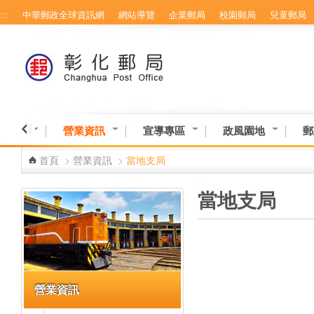
:::
中華郵政全球資訊網
網站導覽
企業郵局
校園郵局
兒童郵局
跳到主要內容區塊
務專區
營業資訊
宣導專區
政風園地
郵
首頁
>
營業資訊
>
當地支局
:::
:::
當地支局
營業資訊