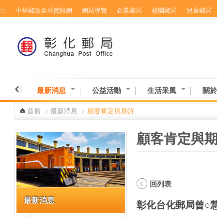
:::
中華郵政全球資訊網
網站導覽
企業郵局
校園郵局
兒童郵局
跳到主要內容區塊
最新消息
公益活動
生活采風
關於
首頁
>
最新消息
>
顧客肯定與期許
:::
:::
顧客肯定與
回列表
最新消息
彰化台化郵局曾○