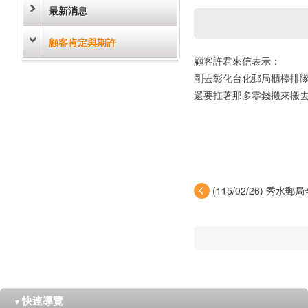
最新消息
顧客肯定與期許
顧客許君來信表示：
剛去彰化台化郵局櫃檯排
還要扛著那多零錢搬來搬
(115/02/26) 秀
電...
快速導覽
▼