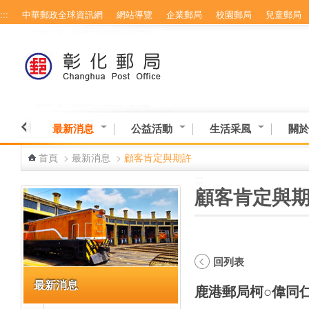
:::
中華郵政全球資訊網
網站導覽
企業郵局
校園郵局
兒童郵局
跳到主要內容區塊
最新消息
公益活動
生活采風
關於
首頁
>
最新消息
>
顧客肯定與期許
:::
:::
顧客肯定與
回列表
最新消息
鹿港郵局柯○偉同