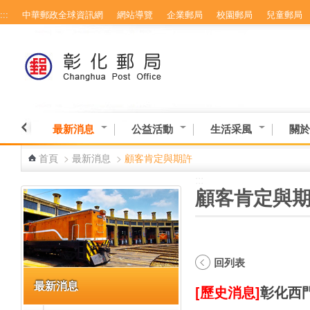
:::
中華郵政全球資訊網
網站導覽
企業郵局
校園郵局
兒童郵局
跳到主要內容區塊
最新消息
公益活動
生活采風
關於
首頁
>
最新消息
>
顧客肯定與期許
:::
:::
顧客肯定與
回列表
最新消息
[歷史消息]
彰化西